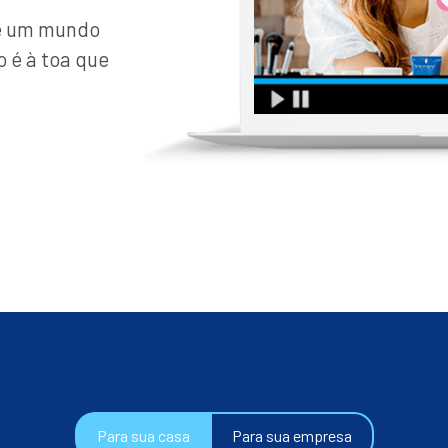
de um mundo
o é à toa que
Para sua casa
Para sua empresa