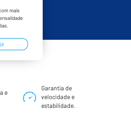
 com mais
Mensalidade
ias.
já
Garantia de
a e
velocidade e
.
estabilidade.