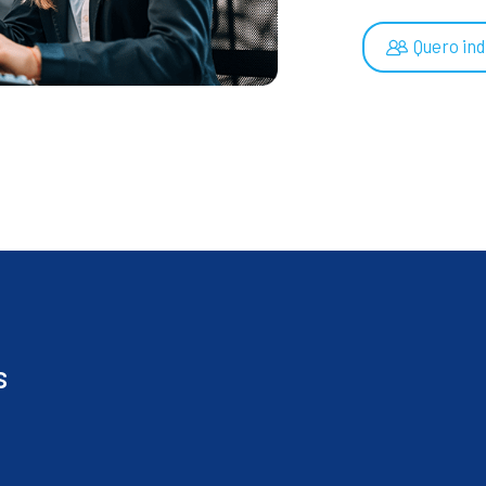
Quero ind
s