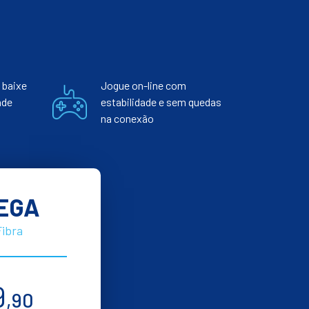
 baixe
Jogue on-line com
nde
estabilidade e sem quedas
na conexão
EGA
Fibra
9
,90