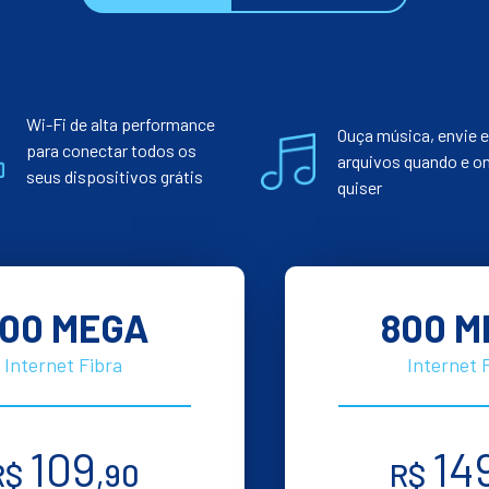
Wi-Fi de alta performance
Ouça música, envie e
para conectar todos os
arquivos quando e o
seus dispositivos grátis
quiser
00 MEGA
800 M
Internet Fibra
Internet 
109
14
R$
,90
R$