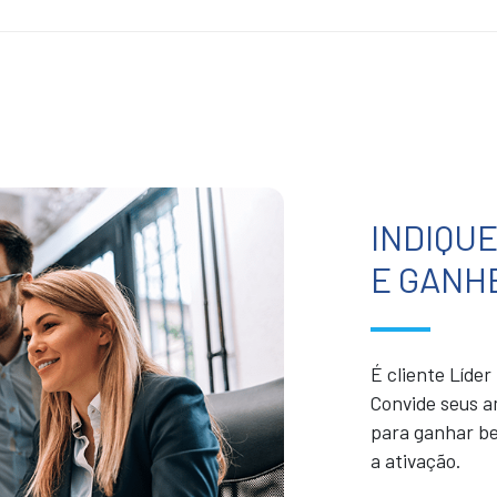
INDIQU
E GANH
É cliente Líde
Convide seus a
para ganhar be
a ativação.