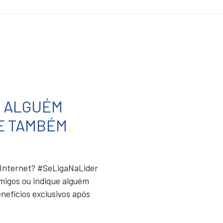
E ALGUÉM
E TAMBÉM
.
r Internet? #SeLigaNaLider
migos ou indique alguém
nefícios exclusivos após