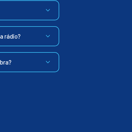
ia rádio?
ibra?