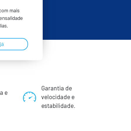
 com mais
Mensalidade
ias.
já
Garantia de
a e
velocidade e
.
estabilidade.