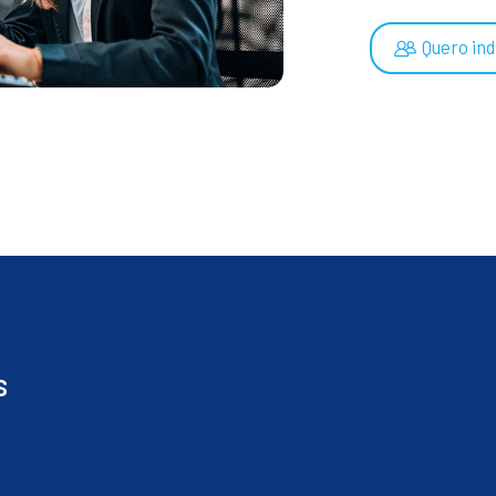
Quero ind
s