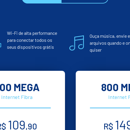
Wi-Fi de alta performance
Ouça música, envie e
para conectar todos os
arquivos quando e o
seus dispositivos grátis
quiser
00 MEGA
800 M
Internet Fibra
Internet 
109
14
R$
,90
R$