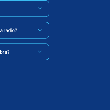
ia rádio?
ibra?