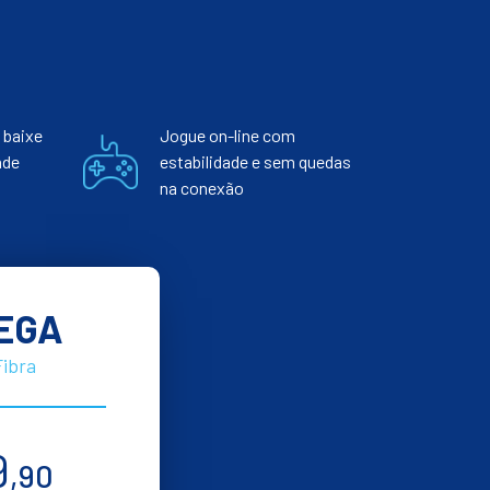
 baixe
Jogue on-line com
nde
estabilidade e sem quedas
na conexão
EGA
Fibra
9
,90