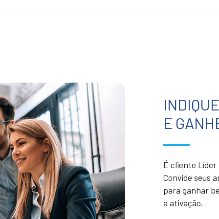
INDIQU
E GANH
É cliente Líde
Convide seus a
para ganhar be
a ativação.