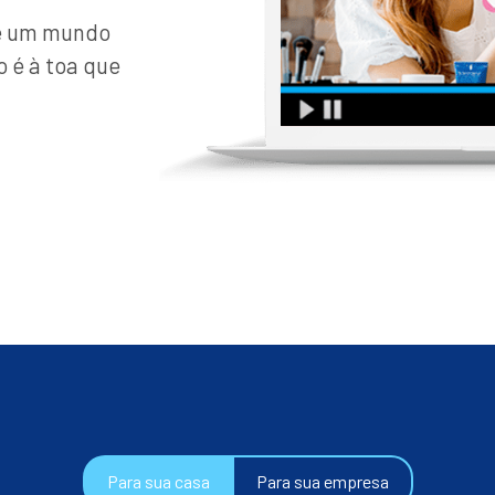
de um mundo
o é à toa que
Para sua casa
Para sua empresa