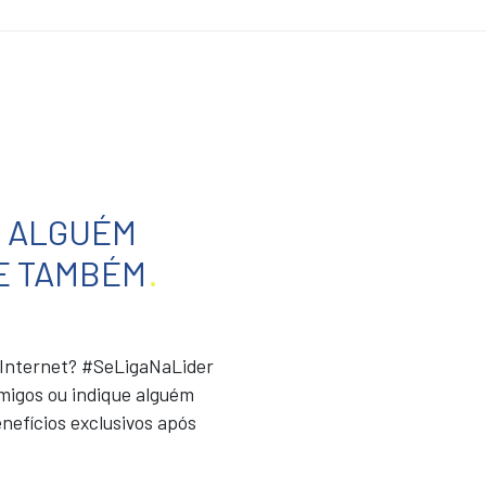
E ALGUÉM
E TAMBÉM
.
r Internet? #SeLigaNaLider
migos ou indique alguém
nefícios exclusivos após