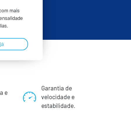
 com mais
Mensalidade
ias.
já
Garantia de
a e
velocidade e
.
estabilidade.