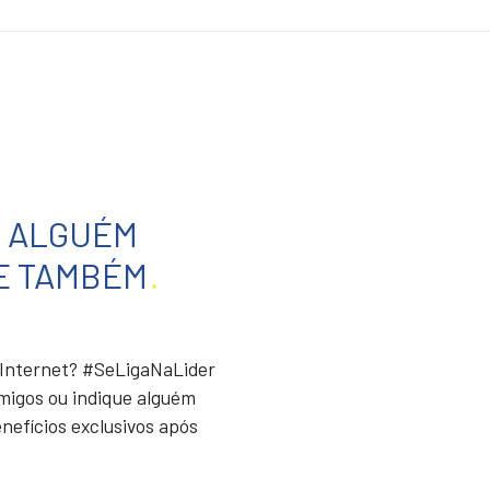
E ALGUÉM
E TAMBÉM
.
r Internet? #SeLigaNaLider
migos ou indique alguém
nefícios exclusivos após