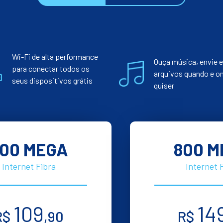
Wi-Fi de alta performance
Ouça música, envie e
para conectar todos os
arquivos quando e o
seus dispositivos grátis
quiser
00 MEGA
800 M
Internet Fibra
Internet 
109
14
R$
,90
R$