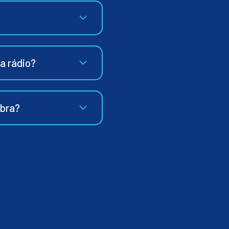
ia rádio?
ibra?