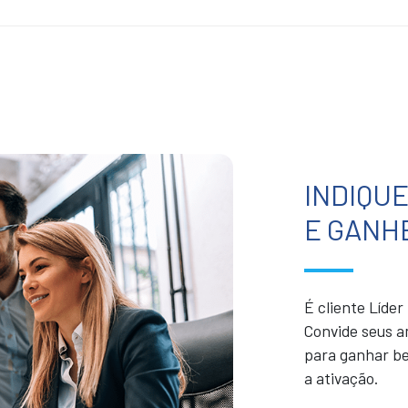
INDIQU
E GANH
É cliente Líde
Convide seus a
para ganhar be
a ativação.