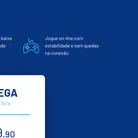
 baixe
Jogue on-line com
nde
estabilidade e sem quedas
na conexão
EGA
Fibra
9
,90