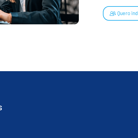
Quero ind
s