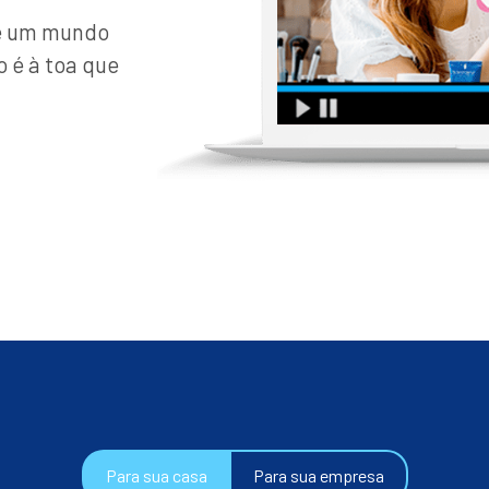
de um mundo
o é à toa que
Para sua casa
Para sua empresa