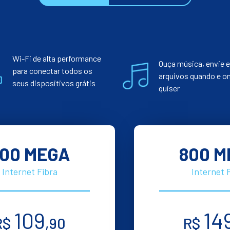
Wi-Fi de alta performance
Ouça música, envie e
para conectar todos os
arquivos quando e o
seus dispositivos grátis
quiser
00 MEGA
800 M
Internet Fibra
Internet 
109
14
R$
,90
R$