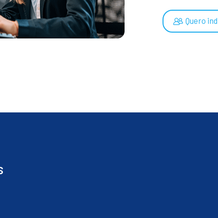
Quero ind
s