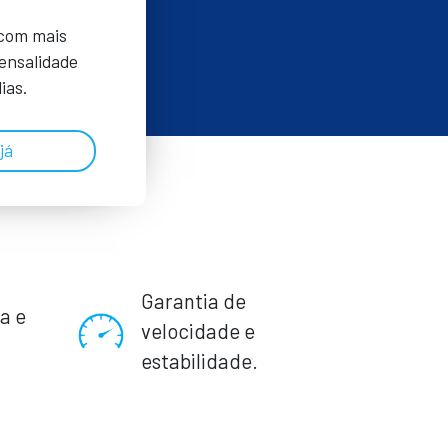
 com mais
Mensalidade
ias.
já
Garantia de
a e
velocidade e
.
estabilidade.