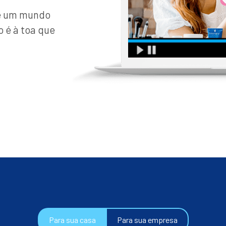
de um mundo
o é à toa que
Para sua casa
Para sua empresa