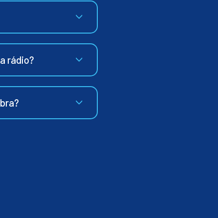
ia rádio?
ibra?