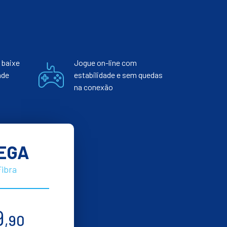
 baixe
Jogue on-line com
nde
estabilidade e sem quedas
na conexão
EGA
Fibra
9
,90