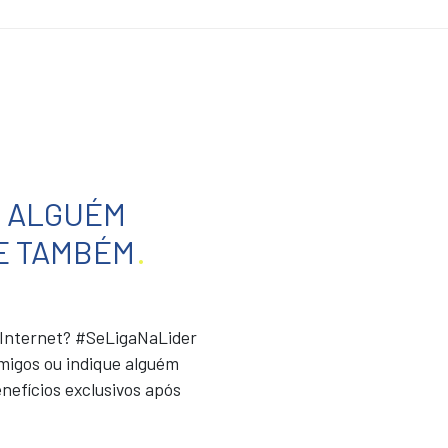
E ALGUÉM
E TAMBÉM
.
r Internet? #SeLigaNaLider
migos ou indique alguém
nefícios exclusivos após