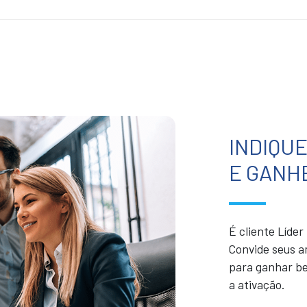
INDIQU
E GANH
É cliente Líde
Convide seus a
para ganhar be
a ativação.