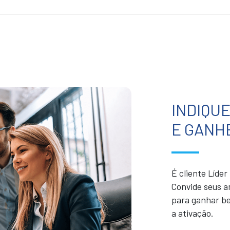
INDIQU
E GANH
É cliente Líde
Convide seus a
para ganhar be
a ativação.