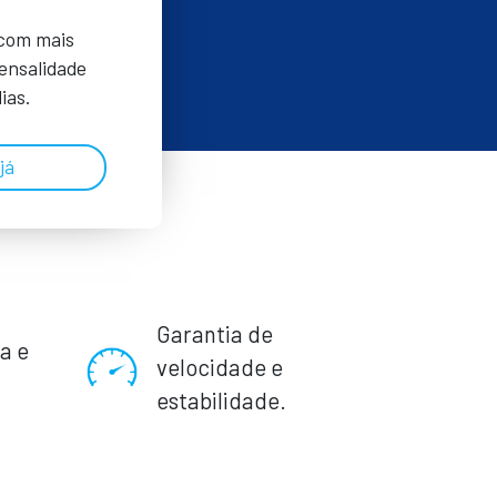
 com mais
Mensalidade
ias.
já
Garantia de
a e
velocidade e
.
estabilidade.