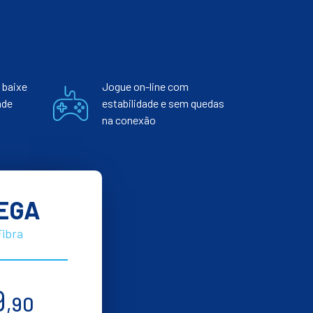
 baixe
Jogue on-line com
nde
estabilidade e sem quedas
na conexão
EGA
Fibra
9
,90