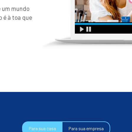
de um mundo
o é à toa que
Para sua casa
Para sua empresa