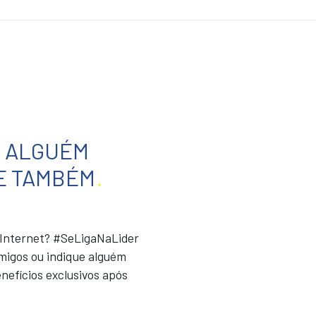
E ALGUÉM
E TAMBÉM
.
r Internet? #SeLigaNaLider
migos ou indique alguém
nefícios exclusivos após