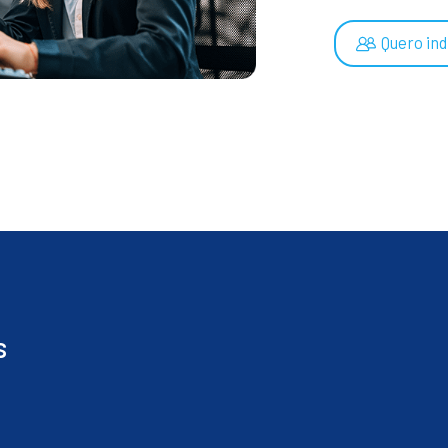
Quero ind
s