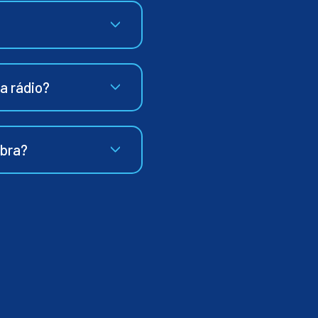
ia rádio?
ibra?