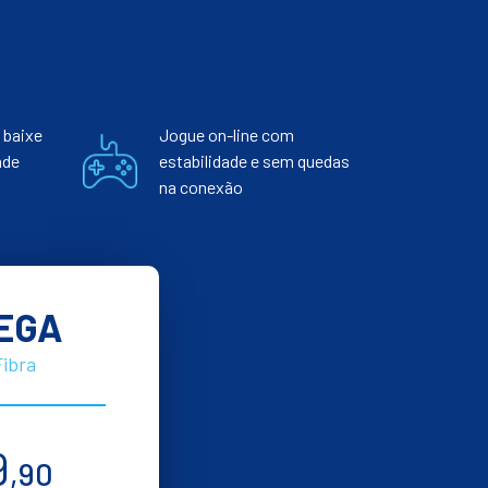
 baixe
Jogue on-line com
nde
estabilidade e sem quedas
na conexão
EGA
Fibra
9
,90