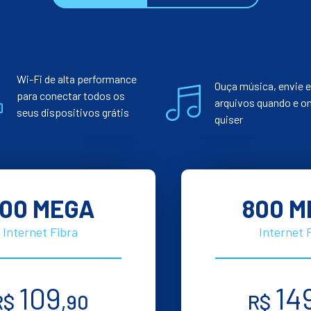
Wi-Fi de alta performance
Ouça música, envie e
para conectar todos os
arquivos quando e o
seus dispositivos grátis
quiser
00 MEGA
800 M
Internet Fibra
Internet 
109
14
R$
,90
R$