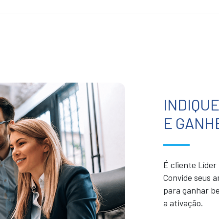
INDIQU
E GANH
É cliente Líde
Convide seus a
para ganhar be
a ativação.