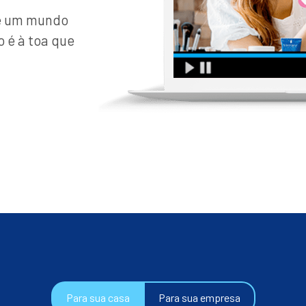
de um mundo
o é à toa que
Para sua casa
Para sua empresa