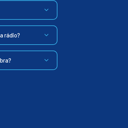
ia rádio?
ibra?