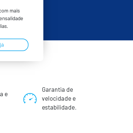
 com mais
Mensalidade
ias.
já
Garantia de
a e
velocidade e
.
estabilidade.