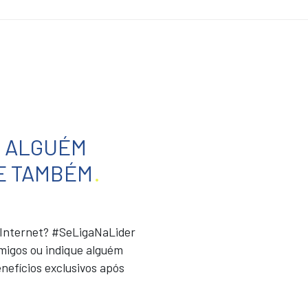
E ALGUÉM
E TAMBÉM
.
r Internet? #SeLigaNaLider
migos ou indique alguém
nefícios exclusivos após