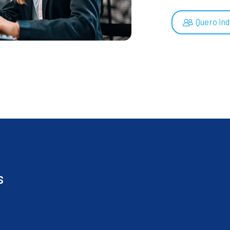
Quero ind
s