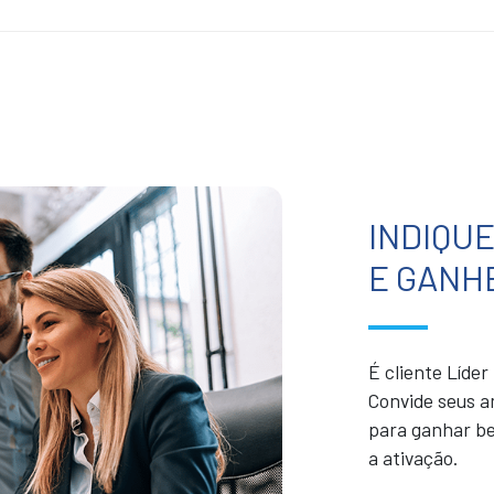
INDIQU
E GANH
É cliente Líde
Convide seus a
para ganhar be
a ativação.