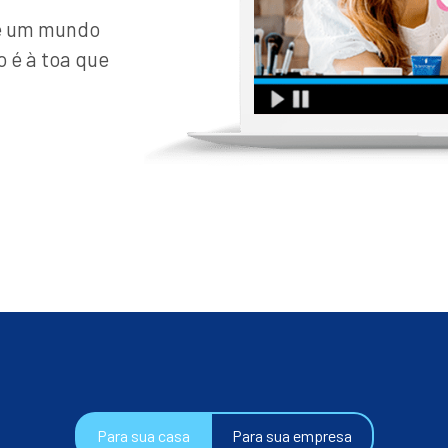
de um mundo
o é à toa que
Para sua casa
Para sua empresa