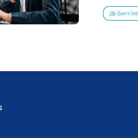
Quero ind
s