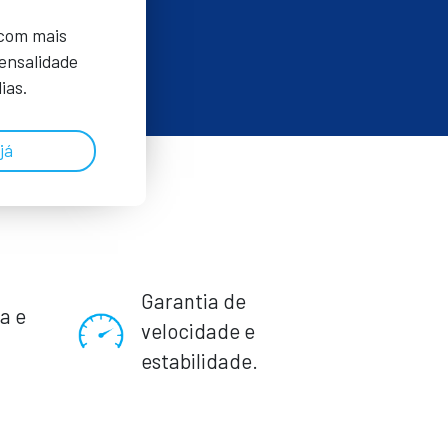
 com mais
Mensalidade
ias.
já
Garantia de
a e
velocidade e
.
estabilidade.