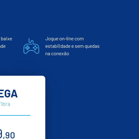
 baixe
Jogue on-line com
nde
estabilidade e sem quedas
na conexão
EGA
Fibra
9
,90