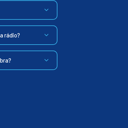
ia rádio?
ibra?