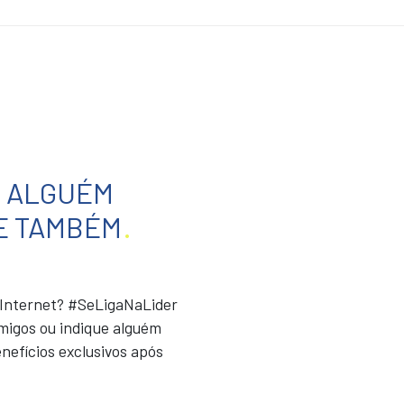
E ALGUÉM
E TAMBÉM
.
r Internet? #SeLigaNaLider
migos ou indique alguém
nefícios exclusivos após